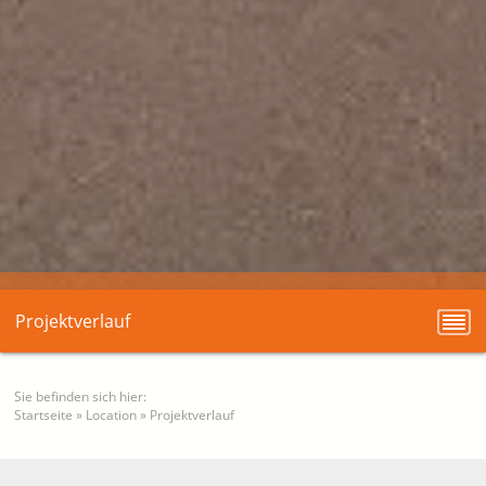
Projektverlauf
Sie befinden sich hier:
Startseite
»
Location
»
Projektverlauf