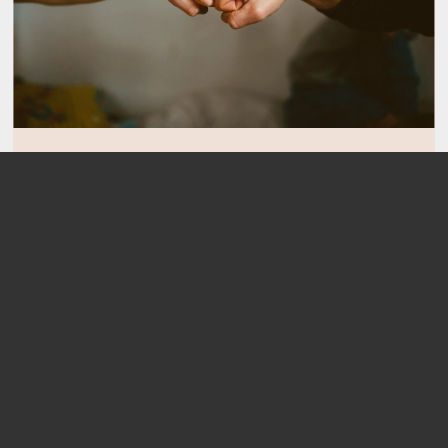
Ich möchte unterstützen
Für Rückfragen stehen Daniel Krickel, der Ideengeber
und Betreiber des Emsviertels sowie die Gemeinde
Emsbüren jederzeit zur Verfügung:
Daniel Krickel