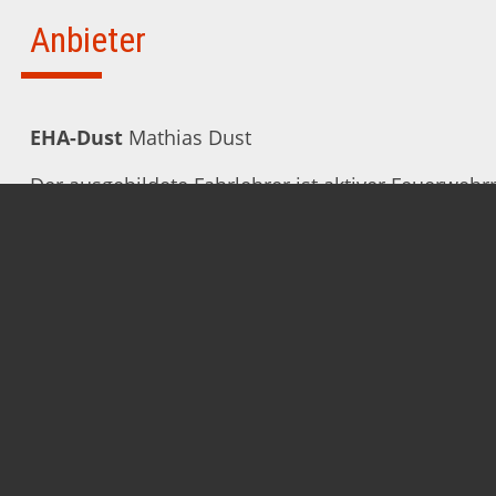
Anbieter
EHA-Dust
Mathias Dust
Der ausgebildete Fahrlehrer ist aktiver Feuerwe
kennt sich damit aus, in Notfällen Ruhe zu bewah
richtigen Maßnahmen zu ergreifen. Dieses Fachwi
er in jedem seiner Erste Hilfe Kurse, welche regel
und ab sofort auch in Emsbüren stattfinden.
www.eha-dust.de
info@eha-dust.de
0178 3102718
Wir freuen uns sehr, ihn zu unseren ersten Gästen