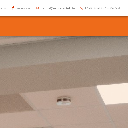
gram
Facebook
happy@emsviertel.de
+49 (0)5903 480 969 4