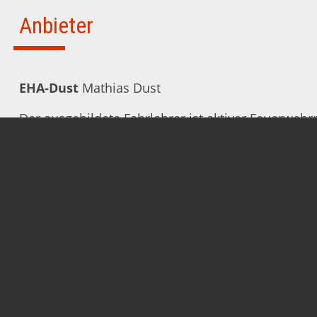
Anbieter
EHA-Dust
Mathias Dust
Der ausgebildete Fahrlehrer ist aktiver Feuerwe
kennt sich damit aus, in Notfällen Ruhe zu bewah
richtigen Maßnahmen zu ergreifen. Dieses Fachwi
er in jedem seiner Erste Hilfe Kurse, welche regel
und ab sofort auch in Emsbüren stattfinden.
www.eha-dust.de
info@eha-dust.de
0178 3102718
Wir freuen uns sehr, ihn zu unseren ersten Gästen