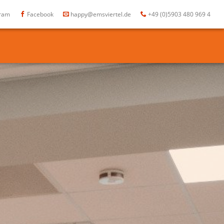
gram
Facebook
happy@emsviertel.de
+49 (0)5903 480 969 4