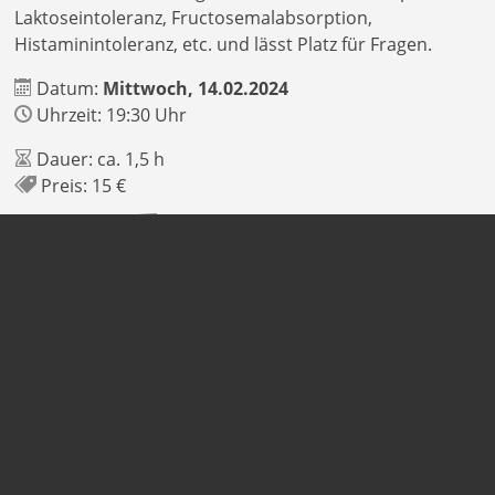
Laktoseintoleranz, Fructosemalabsorption,
Histaminintoleranz, etc. und lässt Platz für Fragen.
Datum:
Mittwoch, 14.02.2024
Uhrzeit: 19:30 Uhr
Dauer: ca. 1,5 h
Preis: 15 €
Archiv-Eintrag
Diese Veranstaltung hat leider bereits am 14.02.2024
stattgefunden, eine Buchung ist nicht mehr möglich.
Anbieter